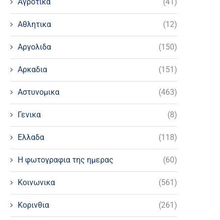
Αγροτικα
(41)
Αθλητικα
(12)
Αργολιδα
(150)
Αρκαδια
(151)
Αστυνομικα
(463)
Γενικα
(8)
Ελλαδα
(118)
Η φωτογραφια της ημερας
(60)
Κοινωνικα
(561)
Κορινθια
(261)