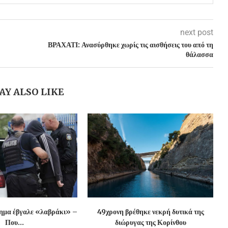
next post
ΒΡΑΧΑΤΙ: Ανασύρθηκε χωρίς τις αισθήσεις του από τη
θάλασσα
AY ALSO LIKE
χημα έβγαλε «λαβράκι» –
49χρονη βρέθηκε νεκρή δυτικά της
Που...
διώρυγας της Κορίνθου