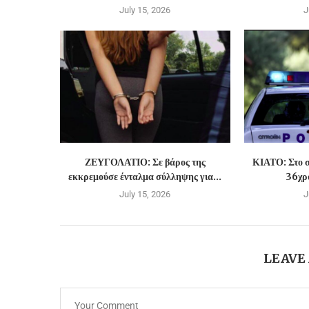
July 15, 2026
J
ΖΕΥΓΟΛΑΤΙΟ: Σε βάρος της
ΚΙΑΤΟ: Στο σ
εκκρεμούσε ένταλμα σύλληψης για...
36χρο
July 15, 2026
J
LEAVE