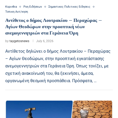
Κορινθια
Ροη Ειδήσεων
Σημαντικες Πολιτικες Ειδησεις
Τοπικη Αυτ/κηση
Αντίθετος ο δήμος Λουτρακίου – Περαχώρας –
Αγίων Θεοδώρων στην προοπτική νέων
ανεμογεννητριών στα Γεράνεια Όρη
by
taygetosnews
July 6, 2026
Αντίθετος δηλώνει ο δήμος Λουτρακίου – Περαχώρας
– Αγίων Θεοδώρων, στην προοπτική εγκατάστασης
ανεμογεννητριών στα Γεράνεια Όρη. Όπως τονίζει, με
σχετική ανακοίνωσή του, θα ξεκινήσει, άμεσα,
οργανωμένη θεσμική προσπάθεια. Πρόσφατα, …