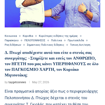
Κοινωνικα
Κορινθια
Κυριότερες ειδήσεις της ημέρας
Παρασκηνιο
ΠΕΛΟΠΟΝΝΗΣΟΣ
Πολιτικα
Πρωτοσελιδα
Ροη Ειδήσεων
Σημαντικες Πολιτικες Ειδησεις
Τοπικη Αυτ/κηση
Δ. Πτωχέ αποδέχεστε αυτά που είπε ο στενός σας
συνεργάτης; -Στηρίζετε και εσείς τον ΑΝΘΡΩΠΟ,
τον ΗΓΕΤΗ που μας κάνει ΥΠΕΡΗΦΑΝΟΥΣ σε όλο
τον ΠΑΓΚΟΣΜΙΟ ΧΑΡΤΗ, τον Κυριάκο
Μητσοτάκη;
by
taygetosnews
May 27, 2026
Είναι πραγματικά απορίας άξιο πως ο περιφερειάρχης
Πελοποννήσου Δ. Πτώχος δέχεται ο στενός του
συνεργάτης Τ. Γκιολής, που κατέχει τη θέση του