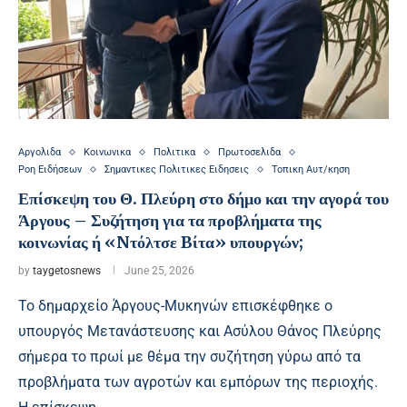
Αργολιδα
Κοινωνικα
Πολιτικα
Πρωτοσελιδα
Ροη Ειδήσεων
Σημαντικες Πολιτικες Ειδησεις
Τοπικη Αυτ/κηση
Επίσκεψη του Θ. Πλεύρη στο δήμο και την αγορά του
Άργους – Συζήτηση για τα προβλήματα της
κοινωνίας ή «Nτόλτσε Bίτα» υπουργών;
by
taygetosnews
June 25, 2026
Το δημαρχείο Άργους-Μυκηνών επισκέφθηκε ο
υπουργός Μετανάστευσης και Ασύλου Θάνος Πλεύρης
σήμερα το πρωί με θέμα την συζήτηση γύρω από τα
προβλήματα των αγροτών και εμπόρων της περιοχής.