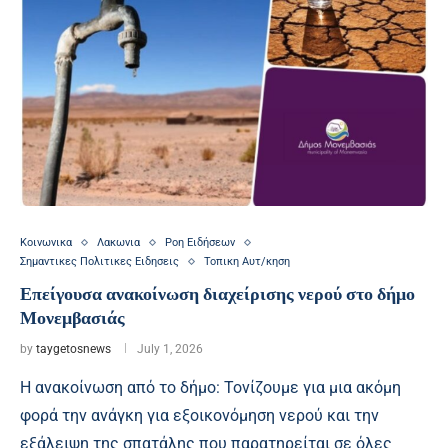
Κοινωνικα
Λακωνια
Ροη Ειδήσεων
Σημαντικες Πολιτικες Ειδησεις
Τοπικη Αυτ/κηση
Επείγουσα ανακοίνωση διαχείρισης νερού στο δήμο
Μονεμβασιάς
by
taygetosnews
July 1, 2026
Η ανακοίνωση από το δήμο: Τονίζουμε για μια ακόμη
φορά την ανάγκη για εξοικονόμηση νερού και την
εξάλειψη της σπατάλης που παρατηρείται σε όλες