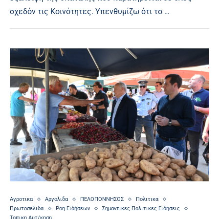
σχεδόν τις Κοινότητες. Υπενθυμίζω ότι το …
Αγροτικα
Αργολιδα
ΠΕΛΟΠΟΝΝΗΣΟΣ
Πολιτικα
Πρωτοσελιδα
Ροη Ειδήσεων
Σημαντικες Πολιτικες Ειδησεις
Τοπικη Αυτ/κηση