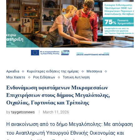
Αρκαδια
Κυριότερες ειδήσεις της ημέρας
Μεσσηνια
Μην Χασετε
Ροη Ειδήσεων
Τοπικη Αυτ/κηση
Ενδυνάμωση υφιστάμενων Μικρομεσαίων
Επιχειρήσεων στους δήμους Μεγαλόπολης,
Οιχαλίας, Γορτυνίας και Τρίπολης
by
taygetosnews
March 11, 2026
Η ανακοίνωση από το δήμο Μεγαλόπολης: Με απόφαση
του Αναπληρωτή Υπουργού Εθνικής Οικονομίας και