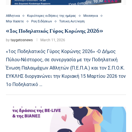
Αθλητικα
Κυριότερες ειδήσεις της ημέρας
Μεσσηνια
Μην Χασετε
Ροη Ειδήσεων
Τοπικη Αυτ/κηση
«1ος Ποδηλατικός Γύρος Κορώνης 2026»
by
taygetosnews
March 11, 2026
«1ος Ποδηλατικός Γύρος Κορώνης 2026» -Ο Δήμος
Πύλου-Νέστορος, σε συνεργασία με την Ποδηλατική
Ένωση Παλαιμάχων Αθλητών (Π.Ε.Π.Α.) και τον Σ.Π.Ο.Κ.
ΕΥΚΛΗΣ διοργανώνει την Κυριακή 15 Μαρτίου 2026 τον
1ο Ποδηλατικό …