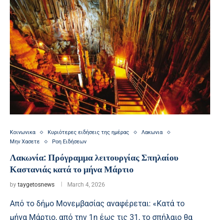
Κοινωνικα
Κυριότερες ειδήσεις της ημέρας
Λακωνια
Μην Χασετε
Ροη Ειδήσεων
Λακωνία: Πρόγραμμα λειτουργίας Σπηλαίου
Καστανιάς κατά το μήνα Μάρτιο
by
taygetosnews
March 4, 2026
Από το δήμο Μονεμβασίας αναφέρεται: «Κατά το
μήνα Μάρτιο, από την 1η έως τις 31, το σπήλαιο θα