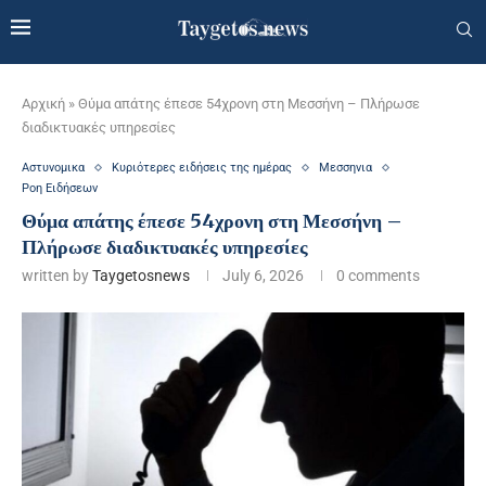
Αρχική
»
Θύμα απάτης έπεσε 54χρονη στη Μεσσήνη – Πλήρωσε
διαδικτυακές υπηρεσίες
Αστυνομικα
Κυριότερες ειδήσεις της ημέρας
Μεσσηνια
Ροη Ειδήσεων
Θύμα απάτης έπεσε 54χρονη στη Μεσσήνη –
Πλήρωσε διαδικτυακές υπηρεσίες
written by
Taygetosnews
July 6, 2026
0 comments