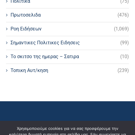
Πολιτικα
(75)
Πρωτοσελιδα
(476)
Ροη Ειδήσεων
(1,069)
Σημαντικες Πολιτικες Ειδησεις
(99)
Το σκιτσο της ημερας – Σατιρα
(10)
Τοπικη Αυτ/κηση
(239)
Χρησιμοποιούμε cookies για να σας προσφέρουμε την
καλύτερη δυνατή εμπειρία στη σελίδα μας. Εάν συνεχίσετε να