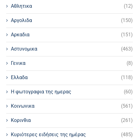
Αθλητικα
(12)
Αργολιδα
(150)
Αρκαδια
(151)
Αστυνομικα
(463)
Γενικα
(8)
Ελλαδα
(118)
Η φωτογραφια της ημερας
(60)
Κοινωνικα
(561)
Κορινθια
(261)
Κυριότερες ειδήσεις της ημέρας
(485)