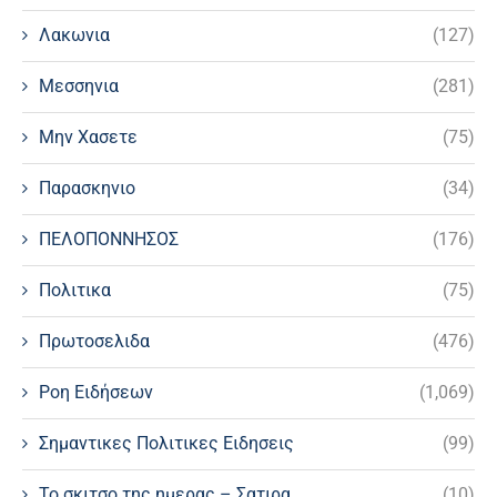
Λακωνια
(127)
Μεσσηνια
(281)
Μην Χασετε
(75)
Παρασκηνιο
(34)
ΠΕΛΟΠΟΝΝΗΣΟΣ
(176)
Πολιτικα
(75)
Πρωτοσελιδα
(476)
Ροη Ειδήσεων
(1,069)
Σημαντικες Πολιτικες Ειδησεις
(99)
Το σκιτσο της ημερας – Σατιρα
(10)