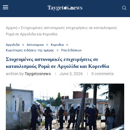
Αρχική
»
Στοχευμένες αστυνομικές επιχειρήσεις σε καταυλισμούς
Ρομά σε Αργολίδα και Κορινθία
Αργολιδα
Αστυνομικα
Κορινθια
Κυριότερες ειδήσεις της ημέρας
Ροη Ειδήσεων
Στοχευμένες αστυνομικές επιχειρήσεις σε
καταυλισμούς Ρομά σε Αργολίδα και Κορινθία
written by
Taygetosnews
June 3, 2026
0 comments