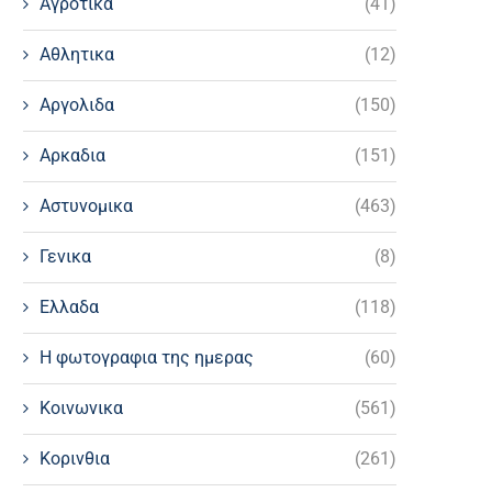
Αγροτικα
(41)
Αθλητικα
(12)
Αργολιδα
(150)
Αρκαδια
(151)
Αστυνομικα
(463)
Γενικα
(8)
Ελλαδα
(118)
Η φωτογραφια της ημερας
(60)
Κοινωνικα
(561)
Κορινθια
(261)