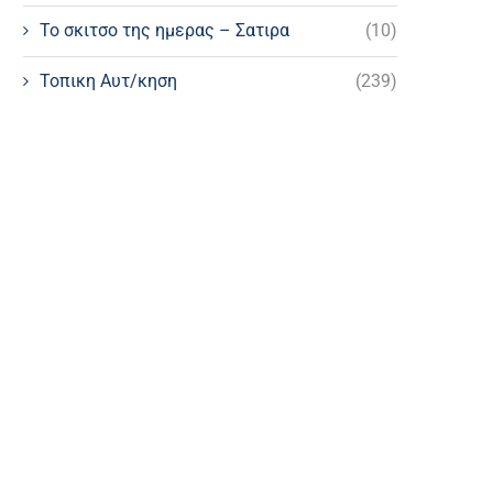
Το σκιτσο της ημερας – Σατιρα
(10)
Τοπικη Αυτ/κηση
(239)