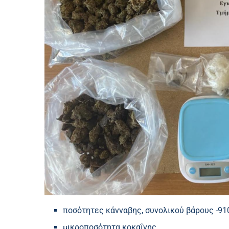
ποσότητες κάνναβης, συνολικού βάρους -910
μικροποσότητα κοκαΐνης,