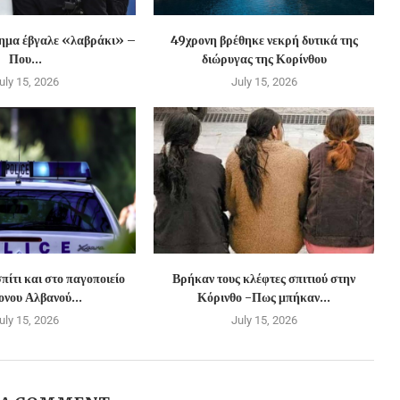
χημα έβγαλε «λαβράκι» –
49χρονη βρέθηκε νεκρή δυτικά της
Που...
διώρυγας της Κορίνθου
uly 15, 2026
July 15, 2026
πίτι και στο παγοποιείο
Βρήκαν τους κλέφτες σπιτιού στην
νου Αλβανού...
Κόρινθο -Πως μπήκαν...
uly 15, 2026
July 15, 2026