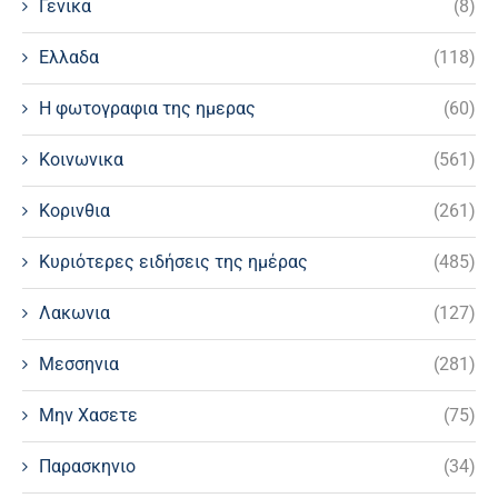
Γενικα
(8)
Ελλαδα
(118)
Η φωτογραφια της ημερας
(60)
Κοινωνικα
(561)
Κορινθια
(261)
Κυριότερες ειδήσεις της ημέρας
(485)
Λακωνια
(127)
Μεσσηνια
(281)
Μην Χασετε
(75)
Παρασκηνιο
(34)