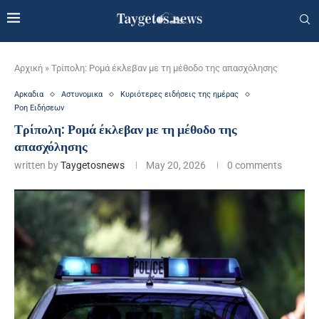
Αρχική
»
Τρίπολη: Ρομά έκλεβαν με τη μέθοδο της απασχόλησης
Αρκαδια
Αστυνομικα
Κυριότερες ειδήσεις της ημέρας
Ροη Ειδήσεων
Τρίπολη: Ρομά έκλεβαν με τη μέθοδο της
απασχόλησης
written by
Taygetosnews
May 20, 2026
0 comments