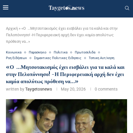
Αρχική
»
«Ο …Μητσοτακισμός έχει εισβάλει για τα καλά και στην
Πελοπόννησο! -Η Περιφερειακή αρχή δεν έχει καμία απολύτως
πρόθεση να…»
Κοινωνικα
Παρασκηνιο
Πολιτικα
Πρωτοσελιδα
Ροη Ειδήσεων
Σημαντικες Πολιτικες Ειδησεις
Τοπικη Αυτ/κηση
«Ο …Μητσοτακισμός έχει εισβάλει για τα καλά και
στην Πελοπόννησο! -Η Περιφερειακή αρχή δεν έχει
καμία απολύτως πρόθεση να…»
written by
Taygetosnews
May 20, 2026
0 comments