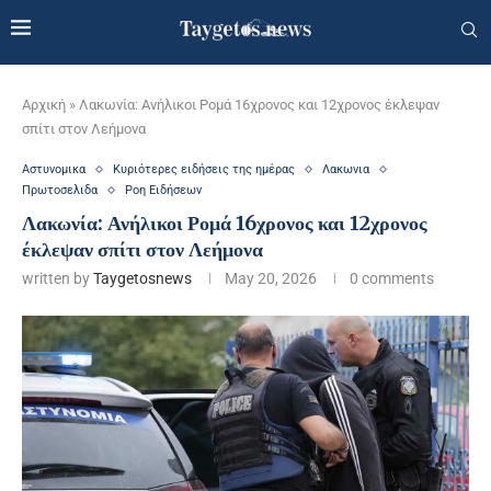
Αρχική
»
Λακωνία: Ανήλικοι Ρομά 16χρονος και 12χρονος έκλεψαν
σπίτι στον Λεήμονα
Αστυνομικα
Κυριότερες ειδήσεις της ημέρας
Λακωνια
Πρωτοσελιδα
Ροη Ειδήσεων
Λακωνία: Ανήλικοι Ρομά 16χρονος και 12χρονος
έκλεψαν σπίτι στον Λεήμονα
written by
Taygetosnews
May 20, 2026
0 comments