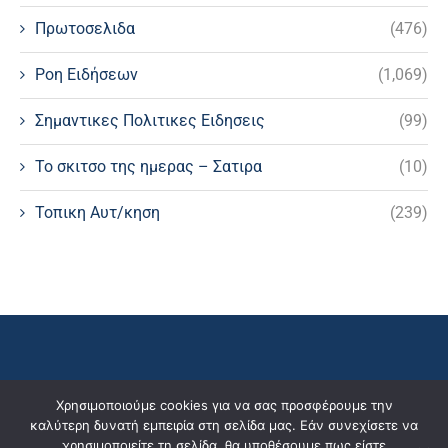
Πρωτοσελιδα
(476)
Ροη Ειδήσεων
(1,069)
Σημαντικες Πολιτικες Ειδησεις
(99)
Το σκιτσο της ημερας – Σατιρα
(10)
Τοπικη Αυτ/κηση
(239)
Χρησιμοποιούμε cookies για να σας προσφέρουμε την
καλύτερη δυνατή εμπειρία στη σελίδα μας. Εάν συνεχίσετε να
χρησιμοποιείτε τη σελίδα, θα υποθέσουμε πως είστε