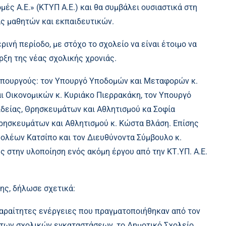
ές Α.Ε.» (ΚΤΥΠ Α.Ε.) και θα συμβάλει ουσιαστικά στη
ς μαθητών και εκπαιδευτικών.
ρινή περίοδο, με στόχο το σχολείο να είναι έτοιμο να
ξη της νέας σχολικής χρονιάς.
Υπουργούς: τον Υπουργό Υποδομών και Μεταφορών κ.
αι Οικονομικών κ. Κυριάκο Πιερρακάκη, τον Υπουργό
ιδείας, Θρησκευμάτων και Αθλητισμού κα Σοφία
ρησκευμάτων και Αθλητισμού κ. Κώστα Βλάση. Επίσης
μολέων Κατσίπο και τον Διευθύνοντα Σύμβουλο κ.
υς στην υλοποίηση ενός ακόμη έργου από την ΚΤ.ΥΠ. Α.Ε.
ης, δήλωσε σχετικά:
παραίτητες ενέργειες που πραγματοποιήθηκαν από τον
η των σχολικών εγκαταστάσεων, το Δημοτικό Σχολείο