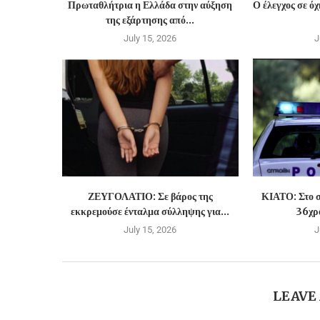
Πρωταθλήτρια η Ελλάδα στην αύξηση
Ο έλεγχος σε ό
της εξάρτησης από...
July 15, 2026
J
ΖΕΥΓΟΛΑΤΙΟ: Σε βάρος της
ΚΙΑΤΟ: Στο σ
εκκρεμούσε ένταλμα σύλληψης για...
36χρο
July 15, 2026
J
LEAVE