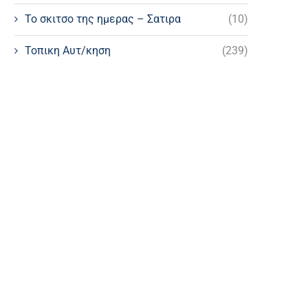
Το σκιτσο της ημερας – Σατιρα
(10)
Τοπικη Αυτ/κηση
(239)