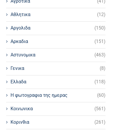
Αγροτικα
(41)
Αθλητικα
(12)
Αργολιδα
(150)
Αρκαδια
(151)
Αστυνομικα
(463)
Γενικα
(8)
Ελλαδα
(118)
Η φωτογραφια της ημερας
(60)
Κοινωνικα
(561)
Κορινθια
(261)