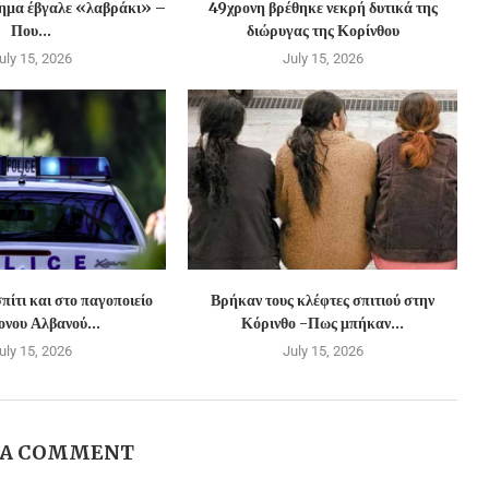
χημα έβγαλε «λαβράκι» –
49χρονη βρέθηκε νεκρή δυτικά της
Που...
διώρυγας της Κορίνθου
uly 15, 2026
July 15, 2026
πίτι και στο παγοποιείο
Βρήκαν τους κλέφτες σπιτιού στην
νου Αλβανού...
Κόρινθο -Πως μπήκαν...
uly 15, 2026
July 15, 2026
 A COMMENT