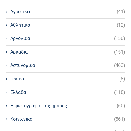
Αγροτικα
(41)
Αθλητικα
(12)
Αργολιδα
(150)
Αρκαδια
(151)
Αστυνομικα
(463)
Γενικα
(8)
Ελλαδα
(118)
Η φωτογραφια της ημερας
(60)
Κοινωνικα
(561)