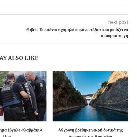
next post
Θιβέτ: Το σπάνιο «χαμηλό ουράνιο τόξο» που μοιάζει να
ακουμπά τη γη
AY ALSO LIKE
χημα έβγαλε «λαβράκι» –
49χρονη βρέθηκε νεκρή δυτικά της
Που...
διώρυγας της Κορίνθου