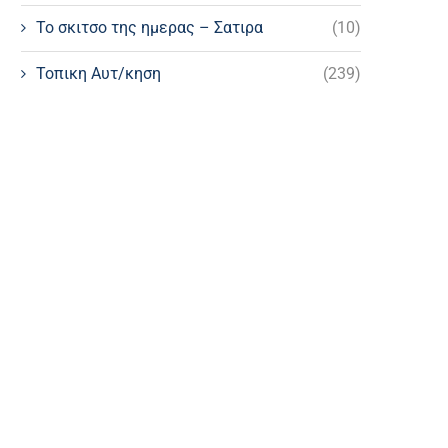
Το σκιτσο της ημερας – Σατιρα
(10)
Τοπικη Αυτ/κηση
(239)