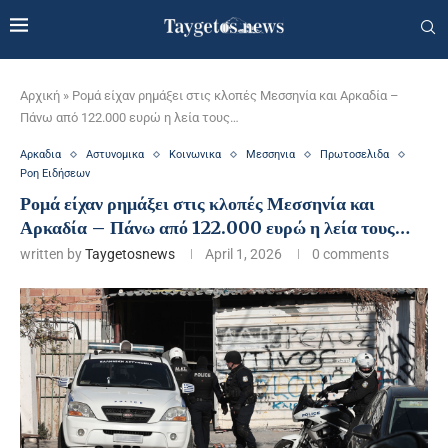
Αρχική
»
Ρομά είχαν ρημάξει στις κλοπές Μεσσηνία και Αρκαδία –
Πάνω από 122.000 ευρώ η λεία τους…
Αρκαδια
Αστυνομικα
Κοινωνικα
Μεσσηνια
Πρωτοσελιδα
Ροη Ειδήσεων
Ρομά είχαν ρημάξει στις κλοπές Μεσσηνία και
Αρκαδία – Πάνω από 122.000 ευρώ η λεία τους…
written by
Taygetosnews
April 1, 2026
0 comments