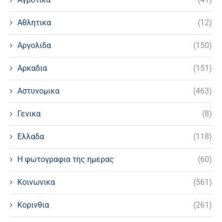
Αθλητικα
(12)
Αργολιδα
(150)
Αρκαδια
(151)
Αστυνομικα
(463)
Γενικα
(8)
Ελλαδα
(118)
Η φωτογραφια της ημερας
(60)
Κοινωνικα
(561)
Κορινθια
(261)