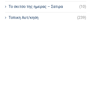
Το σκιτσο της ημερας – Σατιρα
(10)
Τοπικη Αυτ/κηση
(239)