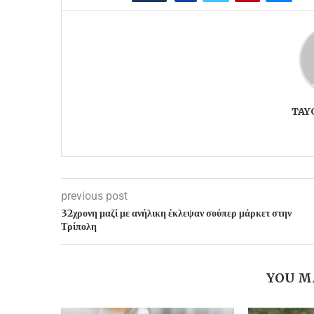
TAY
previous post
32χρονη μαζί με ανήλικη έκλεψαν σούπερ μάρκετ στην
Τρίπολη
YOU M