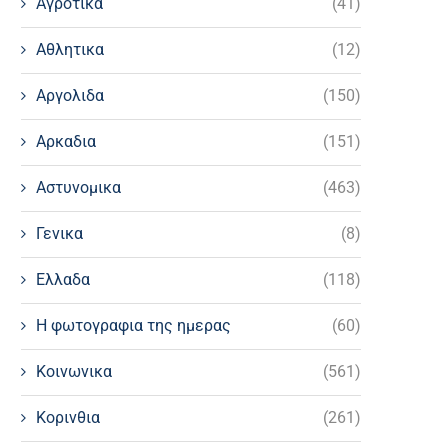
Αγροτικα
(41)
Αθλητικα
(12)
Αργολιδα
(150)
Αρκαδια
(151)
Αστυνομικα
(463)
Γενικα
(8)
Ελλαδα
(118)
Η φωτογραφια της ημερας
(60)
Κοινωνικα
(561)
Κορινθια
(261)