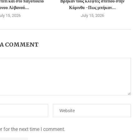
πίτι και στο παγοποιείο
Βρήκαν τους κλέφτες σπιτιού στην
νου Αλβανού...
Κόρινθο -Πως μπήκαν...
uly 15, 2026
July 15, 2026
 A COMMENT
r for the next time I comment.