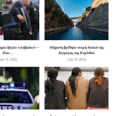
χημα έβγαλε «λαβράκι» –
49χρονη βρέθηκε νεκρή δυτικά της
Που...
διώρυγας της Κορίνθου
uly 15, 2026
July 15, 2026