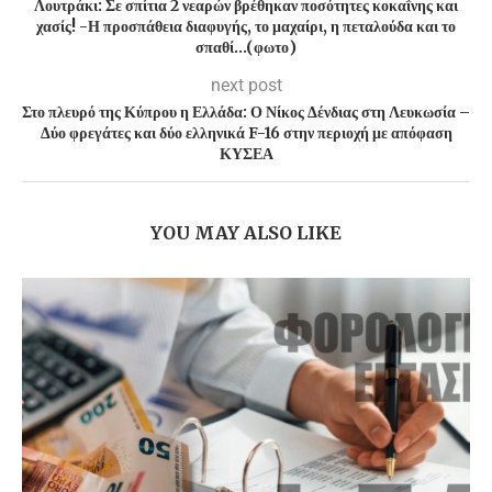
Λουτράκι: Σε σπίτια 2 νεαρών βρέθηκαν ποσότητες κοκαΐνης και
χασίς! -Η προσπάθεια διαφυγής, το μαχαίρι, η πεταλούδα και το
σπαθί…(φωτο)
next post
Στο πλευρό της Κύπρου η Ελλάδα: Ο Νίκος Δένδιας στη Λευκωσία –
Δύο φρεγάτες και δύο ελληνικά F-16 στην περιοχή με απόφαση
ΚΥΣΕΑ
YOU MAY ALSO LIKE