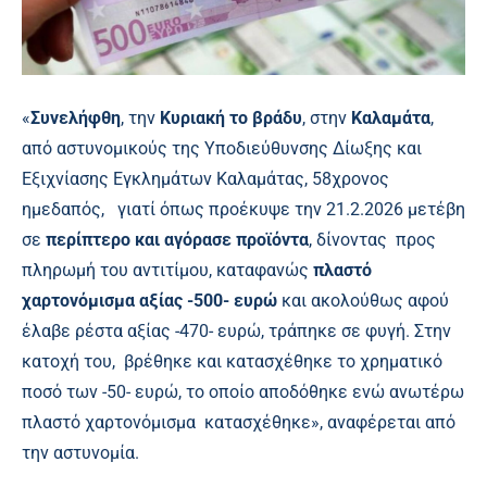
«
Συνελήφθη
, την
Κυριακή το βράδυ
, στην
Καλαμάτα
,
από αστυνομικούς της Υποδιεύθυνσης Δίωξης και
Εξιχνίασης Εγκλημάτων Καλαμάτας, 58χρονος
ημεδαπός, γιατί όπως προέκυψε την 21.2.2026 μετέβη
σε
περίπτερο και αγόρασε προϊόντα
, δίνοντας προς
πληρωμή του αντιτίμου, καταφανώς
πλαστό
χαρτονόμισμα αξίας -500- ευρώ
και ακολούθως αφού
έλαβε ρέστα αξίας -470- ευρώ, τράπηκε σε φυγή. Στην
κατοχή του, βρέθηκε και κατασχέθηκε το χρηματικό
ποσό των -50- ευρώ, το οποίο αποδόθηκε ενώ ανωτέρω
πλαστό χαρτονόμισμα κατασχέθηκε», αναφέρεται από
την αστυνομία.