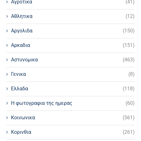
Αγροτικα
(41)
Αθλητικα
(12)
Αργολιδα
(150)
Αρκαδια
(151)
Αστυνομικα
(463)
Γενικα
(8)
Ελλαδα
(118)
Η φωτογραφια της ημερας
(60)
Κοινωνικα
(561)
Κορινθια
(261)