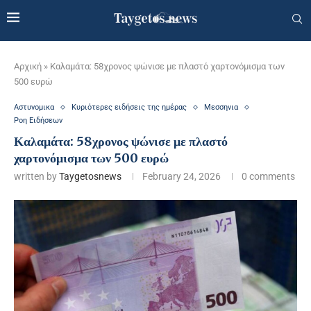
Αρχική
»
Καλαμάτα: 58χρονος ψώνισε με πλαστό χαρτονόμισμα των
500 ευρώ
Αστυνομικα
Κυριότερες ειδήσεις της ημέρας
Μεσσηνια
Ροη Ειδήσεων
Καλαμάτα: 58χρονος ψώνισε με πλαστό
χαρτονόμισμα των 500 ευρώ
written by
Taygetosnews
February 24, 2026
0 comments