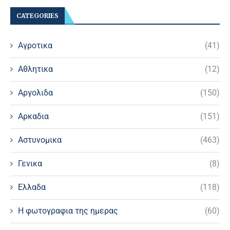
CATEGORIES
Αγροτικα
(41)
Αθλητικα
(12)
Αργολιδα
(150)
Αρκαδια
(151)
Αστυνομικα
(463)
Γενικα
(8)
Ελλαδα
(118)
Η φωτογραφια της ημερας
(60)