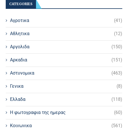
CATEGORIES
Αγροτικα
(41)
Αθλητικα
(12)
Αργολιδα
(150)
Αρκαδια
(151)
Αστυνομικα
(463)
Γενικα
(8)
Ελλαδα
(118)
Η φωτογραφια της ημερας
(60)
Κοινωνικα
(561)