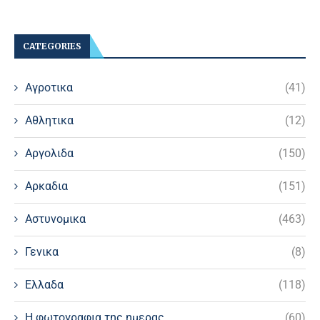
CATEGORIES
Αγροτικα
(41)
Αθλητικα
(12)
Αργολιδα
(150)
Αρκαδια
(151)
Αστυνομικα
(463)
Γενικα
(8)
Ελλαδα
(118)
Η φωτογραφια της ημερας
(60)