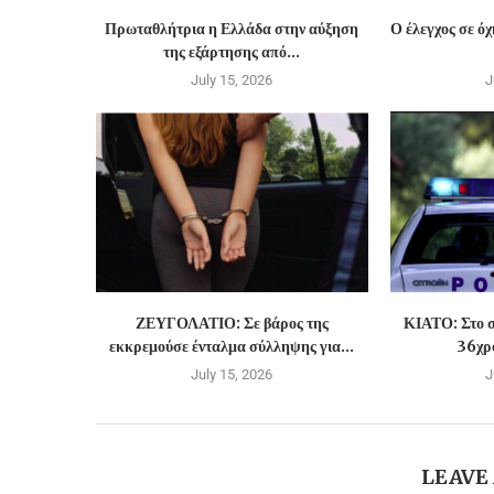
Πρωταθλήτρια η Ελλάδα στην αύξηση
Ο έλεγχος σε ό
της εξάρτησης από...
July 15, 2026
J
ΖΕΥΓΟΛΑΤΙΟ: Σε βάρος της
ΚΙΑΤΟ: Στο σ
εκκρεμούσε ένταλμα σύλληψης για...
36χρο
July 15, 2026
J
LEAVE