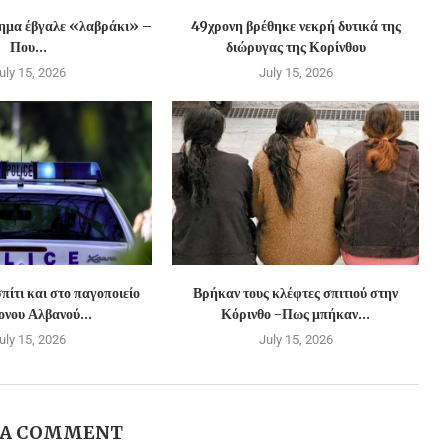
χημα έβγαλε «λαβράκι» –
49χρονη βρέθηκε νεκρή δυτικά της
Που...
διώρυγας της Κορίνθου
uly 15, 2026
July 15, 2026
πίτι και στο παγοποιείο
Βρήκαν τους κλέφτες σπιτιού στην
νου Αλβανού...
Κόρινθο -Πως μπήκαν...
uly 15, 2026
July 15, 2026
 A COMMENT