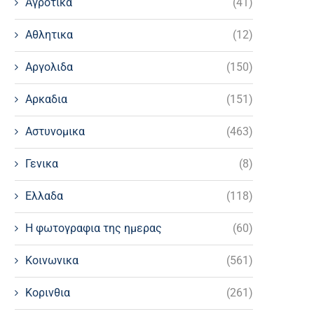
Αγροτικα
(41)
Αθλητικα
(12)
Αργολιδα
(150)
Αρκαδια
(151)
Αστυνομικα
(463)
Γενικα
(8)
Ελλαδα
(118)
Η φωτογραφια της ημερας
(60)
Κοινωνικα
(561)
Κορινθια
(261)