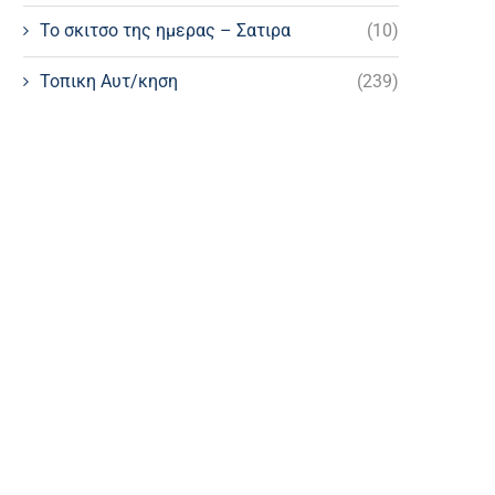
Το σκιτσο της ημερας – Σατιρα
(10)
Τοπικη Αυτ/κηση
(239)