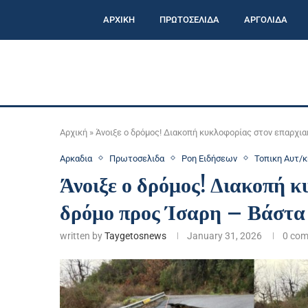
ΑΡΧΙΚΗ
ΠΡΩΤΟΣΕΛΙΔΑ
ΑΡΓΟΛΙΔΑ
Αρχική
»
Άνοιξε ο δρόμος! Διακοπή κυκλοφορίας στον επαρχια
Αρκαδια
Πρωτοσελιδα
Ροη Ειδήσεων
Τοπικη Αυτ/
Άνοιξε ο δρόμος! Διακοπή 
δρόμο προς Ίσαρη – Βάστα
written by
Taygetosnews
January 31, 2026
0 co