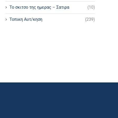
Το σκιτσο της ημερας – Σατιρα
(10)
Τοπικη Αυτ/κηση
(239)