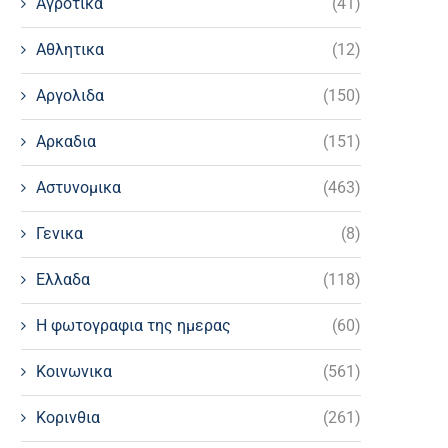
Αγροτικα
(41)
Αθλητικα
(12)
Αργολιδα
(150)
Αρκαδια
(151)
Αστυνομικα
(463)
Γενικα
(8)
Ελλαδα
(118)
Η φωτογραφια της ημερας
(60)
Κοινωνικα
(561)
Κορινθια
(261)