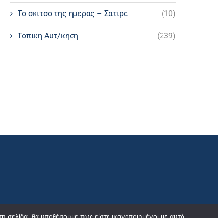
Το σκιτσο της ημερας – Σατιρα
(10)
Τοπικη Αυτ/κηση
(239)
τη σελίδα, θα υποθέσουμε πως είστε ικανοποιημένοι με αυτό.