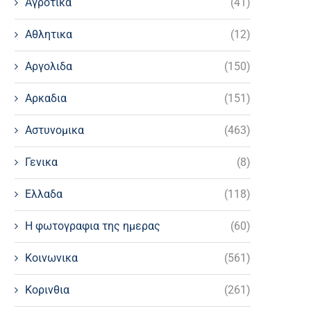
Αγροτικα
(41)
Αθλητικα
(12)
Αργολιδα
(150)
Αρκαδια
(151)
Αστυνομικα
(463)
Γενικα
(8)
Ελλαδα
(118)
Η φωτογραφια της ημερας
(60)
Κοινωνικα
(561)
Κορινθια
(261)