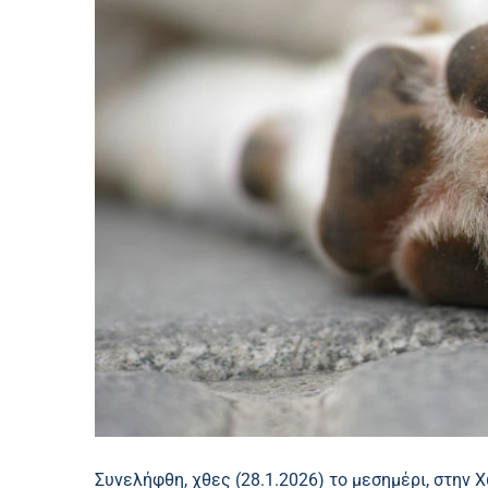
Συνελήφθη, χθες (28.1.2026) το μεσημέρι, στην