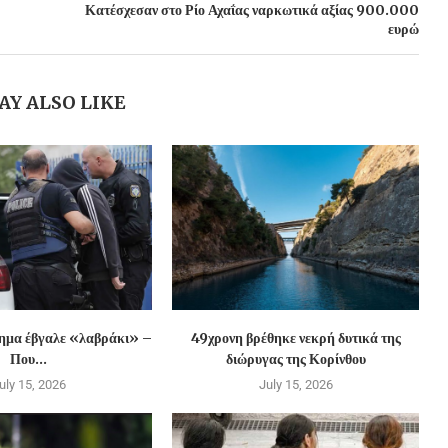
Κατέσχεσαν στο Ρίο Αχαΐας ναρκωτικά αξίας 900.000
ευρώ
AY ALSO LIKE
χημα έβγαλε «λαβράκι» –
49χρονη βρέθηκε νεκρή δυτικά της
Που...
διώρυγας της Κορίνθου
uly 15, 2026
July 15, 2026