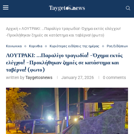
Αρχική
»
ΛΟΥΤΡΑΚΙ: …Παραλίγο τραγωδία! -Όχημα εκτός ελέγχου!
-Προκλήθηκαν ζημιές σε κατάστημα και ταβέρνα! (φωτο)
Κοινωνικα
Κορινθια
Κυριότερες ειδήσεις της ημέρας
Ροη Ειδήσεων
ΛΟΥΤΡΑΚΙ: …Παραλίγο τραγωδία! -Όχημα εκτός
ελέγχου! -Προκλήθηκαν ζημιές σε κατάστημα και
ταβέρνα! (φωτο)
written by
Taygetosnews
January 27, 2026
0 comments