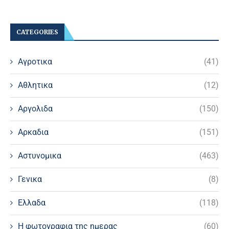
CATEGORIES
Αγροτικα
(41)
Αθλητικα
(12)
Αργολιδα
(150)
Αρκαδια
(151)
Αστυνομικα
(463)
Γενικα
(8)
Ελλαδα
(118)
Η φωτογραφια της ημερας
(60)