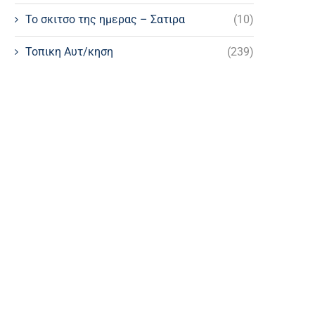
Το σκιτσο της ημερας – Σατιρα
(10)
Τοπικη Αυτ/κηση
(239)