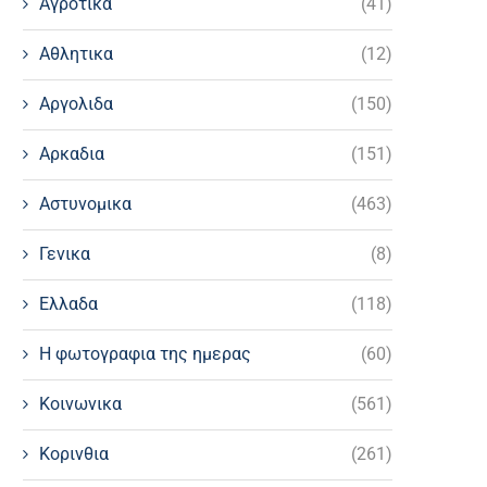
Αγροτικα
(41)
Αθλητικα
(12)
Αργολιδα
(150)
Αρκαδια
(151)
Αστυνομικα
(463)
Γενικα
(8)
Ελλαδα
(118)
Η φωτογραφια της ημερας
(60)
Κοινωνικα
(561)
Κορινθια
(261)