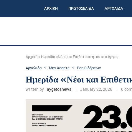
ΑΡΧΙΚΗ
ΠΡΩΤΟΣΕΛΙΔΑ
ΑΡΓΟΛΙΔΑ
Αρχική
»
Ημερίδα «Νέοι και Επιθετικότητα» στο Άργος
Αργολιδα
Μην Χασετε
Ροη Ειδήσεων
Ημερίδα «Νέοι και Επιθετι
written by
Taygetosnews
January 22, 2026
0 co