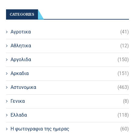
CATEGORIES
Αγροτικα
(41)
Αθλητικα
(12)
Αργολιδα
(150)
Αρκαδια
(151)
Αστυνομικα
(463)
Γενικα
(8)
Ελλαδα
(118)
Η φωτογραφια της ημερας
(60)