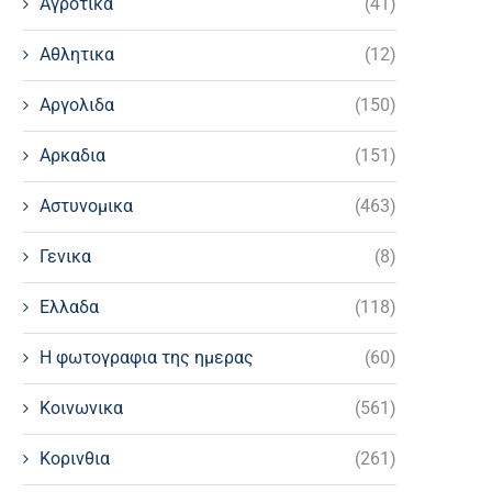
Αγροτικα
(41)
Αθλητικα
(12)
Αργολιδα
(150)
Αρκαδια
(151)
Αστυνομικα
(463)
Γενικα
(8)
Ελλαδα
(118)
Η φωτογραφια της ημερας
(60)
Κοινωνικα
(561)
Κορινθια
(261)