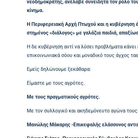
νεοδημοκράτης, ανέλαβε συνειδητά τον ρόλο του
κίνημα.
Η Περιφερειακή Αρχή Πτωχού και η κυβέρνηση έ
στημένος «διάλογος» με γαλάζια παιδιά, απαξίω
Η δε κυβέρνηση αντί να λύσει προβλήματα κάνει
επικοινωνιακά σόου και μοναδικό τους άγχος ταε
Εμείς δηλώνουμε ξεκάθαρα:
Είμαστε με τους αγρότες.
Με τους πραγματικούς αγρότες.
Με τον συλλογικό και ακηδεμόνευτο αγώνα τους
Μανώλης Μάκαρης -Eπικεφαλής ελάσσονος αντι