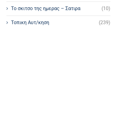
Το σκιτσο της ημερας – Σατιρα
(10)
Τοπικη Αυτ/κηση
(239)