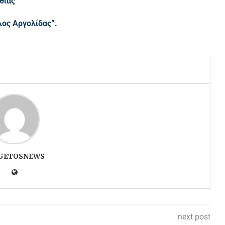
θίας
ος Αργολίδας”.
GETOSNEWS
next post