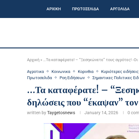
ΑΡΧΙΚΗ
ΠΡΩΤΟΣΕΛΙΔΑ
ΑΡΓΟΛΙΔΑ
Αρχική
»
…Τα καταφέρατε! – “Ξεσηκώνετε” τους αγρότες! -Οι
Αγροτικα
Κοινωνικα
Κορινθια
Κυριότερες ειδήσεις
Πρωτοσελιδα
Ροη Ειδήσεων
Σημαντικες Πολιτικες Ειδ
…Τα καταφέρατε! – “Ξεσηκ
δηλώσεις που “έκαψαν” τον
written by
Taygetosnews
January 14, 2026
0 co