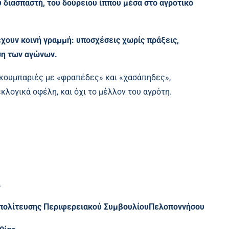
 διασπαστή, του δούρειου ίππου μέσα στο αγροτικό
χουν κοινή γραμμή: υποσχέσεις χωρίς πράξεις,
ση των αγώνων.
 κουμπαριές με «φραπέδες» και «χασάπηδες»,
κλογικά οφέλη, και όχι το μέλλον του αγρότη.
.
πολίτευσης Περιφερειακού ΣυμβουλίουΠελοποννήσου