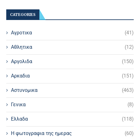
CATEGORIES
Αγροτικα
(41)
Αθλητικα
(12)
Αργολιδα
(150)
Αρκαδια
(151)
Αστυνομικα
(463)
Γενικα
(8)
Ελλαδα
(118)
Η φωτογραφια της ημερας
(60)