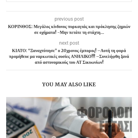
previous post
ΚΟΡΙΝΘΟΣ: Μεγάλος κίνδυνος πυρκαγιάς και πρόκλησης ζημιών
σε οχήματα! -Μην πετάτε τη στάχτη…
next post
ΚΙΑΤΟ: “Ξαναχτύπησε” ο 20χρονος έμπορος! –Αυτή τη φορά
προμήθευε μα ναρκωτικές ουσίες ΑΝΗΛΙΚΟ!!! –Συνελήφθη ξανά
από αστυνομικούς του ΑΤ Σικυωνίων!
YOU MAY ALSO LIKE