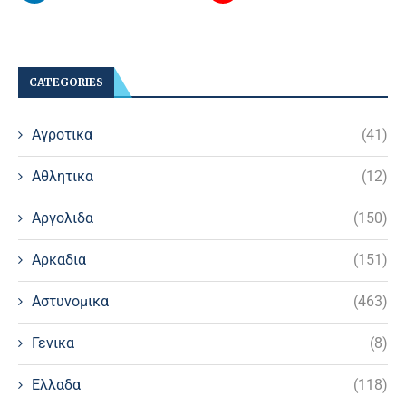
CATEGORIES
Αγροτικα
(41)
Αθλητικα
(12)
Αργολιδα
(150)
Αρκαδια
(151)
Αστυνομικα
(463)
Γενικα
(8)
Ελλαδα
(118)