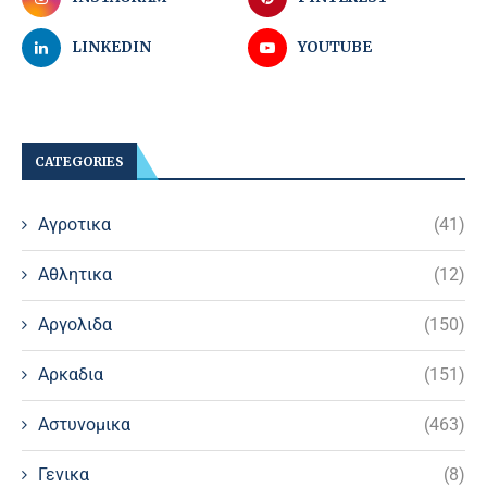
LINKEDIN
YOUTUBE
CATEGORIES
Αγροτικα
(41)
Αθλητικα
(12)
Αργολιδα
(150)
Αρκαδια
(151)
Αστυνομικα
(463)
Γενικα
(8)