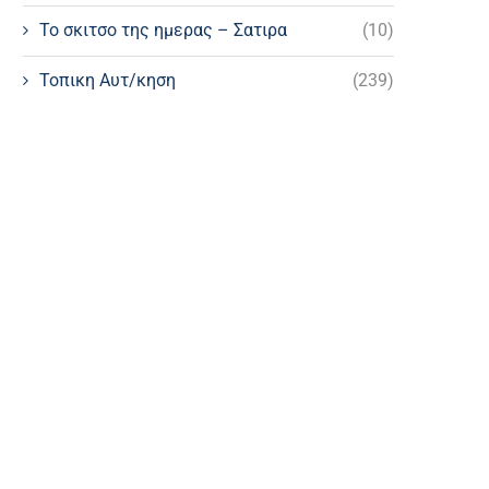
Το σκιτσο της ημερας – Σατιρα
(10)
Τοπικη Αυτ/κηση
(239)