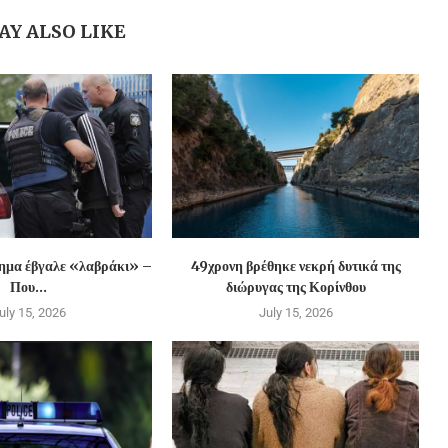
AY ALSO LIKE
χημα έβγαλε «λαβράκι» –
49χρονη βρέθηκε νεκρή δυτικά της
Που...
διώρυγας της Κορίνθου
uly 15, 2026
July 15, 2026