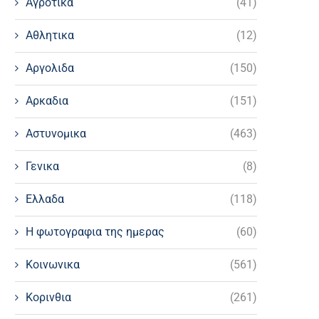
Αγροτικα
(41)
Αθλητικα
(12)
Αργολιδα
(150)
Αρκαδια
(151)
Αστυνομικα
(463)
Γενικα
(8)
Ελλαδα
(118)
Η φωτογραφια της ημερας
(60)
Κοινωνικα
(561)
Κορινθια
(261)