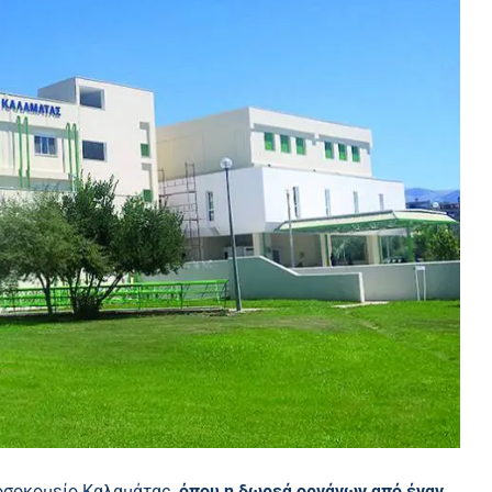
οσοκομείο Καλαμάτας,
όπου η δωρεά οργάνων από έναν