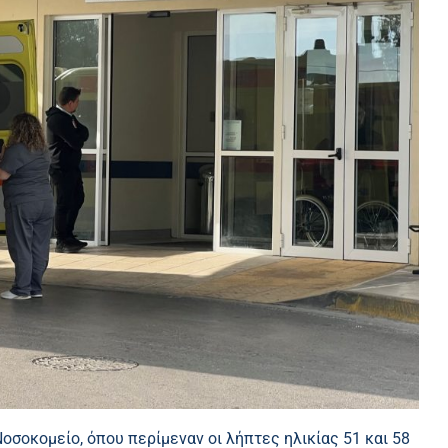
οσοκομείο, όπου περίμεναν οι λήπτες ηλικίας 51 και 58