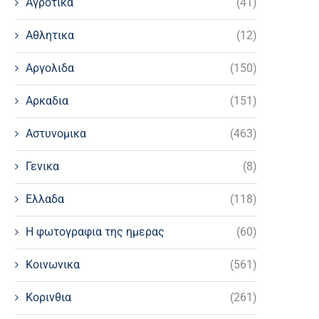
Αγροτικα
(41)
Αθλητικα
(12)
Αργολιδα
(150)
Αρκαδια
(151)
Αστυνομικα
(463)
Γενικα
(8)
Ελλαδα
(118)
Η φωτογραφια της ημερας
(60)
Κοινωνικα
(561)
Κορινθια
(261)