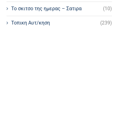
Το σκιτσο της ημερας – Σατιρα
(10)
Τοπικη Αυτ/κηση
(239)