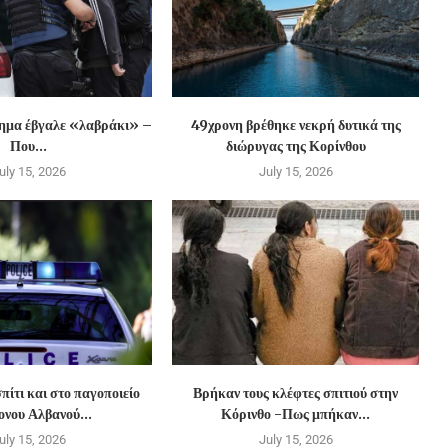
χημα έβγαλε «λαβράκι» –
49χρονη βρέθηκε νεκρή δυτικά της
Που...
διώρυγας της Κορίνθου
uly 15, 2026
July 15, 2026
πίτι και στο παγοποιείο
Βρήκαν τους κλέφτες σπιτιού στην
νου Αλβανού...
Κόρινθο -Πως μπήκαν...
uly 15, 2026
July 15, 2026