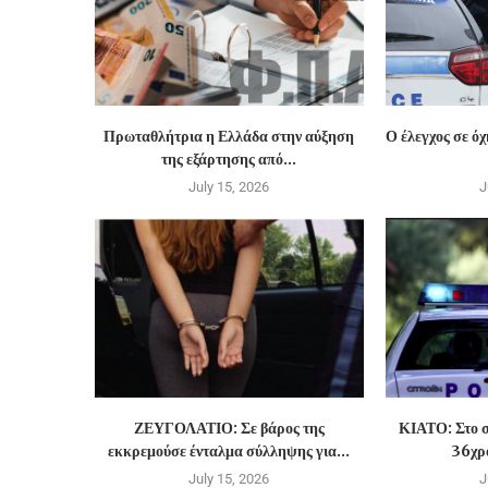
Πρωταθλήτρια η Ελλάδα στην αύξηση
Ο έλεγχος σε ό
της εξάρτησης από...
July 15, 2026
J
ΖΕΥΓΟΛΑΤΙΟ: Σε βάρος της
ΚΙΑΤΟ: Στο σ
εκκρεμούσε ένταλμα σύλληψης για...
36χρο
July 15, 2026
J