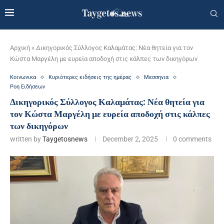
Αρχική
»
Δικηγορικός Σύλλογος Καλαμάτας: Νέα θητεία για τον
Κώστα Μαργέλη με ευρεία αποδοχή στις κάλπες των δικηγόρων
Κοινωνικα
Κυριότερες ειδήσεις της ημέρας
Μεσσηνια
Ροη Ειδήσεων
Δικηγορικός Σύλλογος Καλαμάτας: Νέα θητεία για
τον Κώστα Μαργέλη με ευρεία αποδοχή στις κάλπες
των δικηγόρων
written by
Taygetosnews
December 2, 2025
0 comments