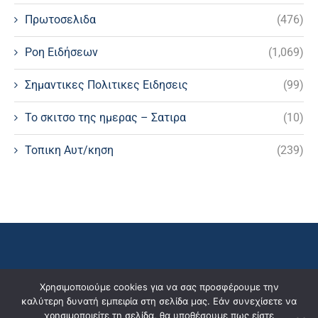
Πρωτοσελιδα
(476)
Ροη Ειδήσεων
(1,069)
Σημαντικες Πολιτικες Ειδησεις
(99)
Το σκιτσο της ημερας – Σατιρα
(10)
Τοπικη Αυτ/κηση
(239)
Χρησιμοποιούμε cookies για να σας προσφέρουμε την
καλύτερη δυνατή εμπειρία στη σελίδα μας. Εάν συνεχίσετε να
χρησιμοποιείτε τη σελίδα, θα υποθέσουμε πως είστε