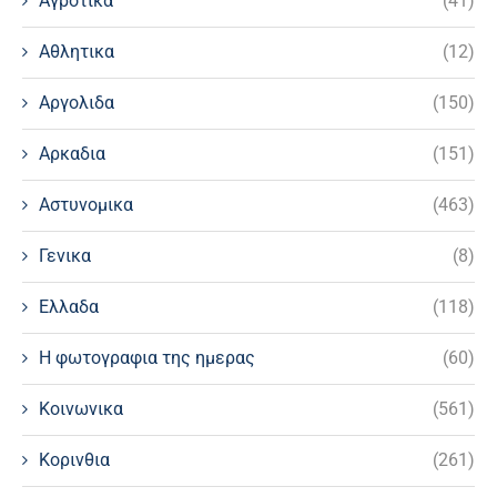
Αγροτικα
(41)
Αθλητικα
(12)
Αργολιδα
(150)
Αρκαδια
(151)
Αστυνομικα
(463)
Γενικα
(8)
Ελλαδα
(118)
Η φωτογραφια της ημερας
(60)
Κοινωνικα
(561)
Κορινθια
(261)