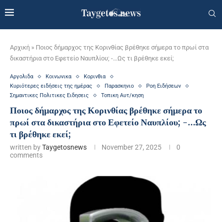
Αρχική
»
Ποιος δήμαρχος της Κορινθίας βρέθηκε σήμερα το πρωί στα
δικαστήρια στο Εφετείο Ναυπλίου; -…Ως τι βρέθηκε εκεί;
Αργολιδα
Κοινωνικα
Κορινθια
Κυριότερες ειδήσεις της ημέρας
Παρασκηνιο
Ροη Ειδήσεων
Σημαντικες Πολιτικες Ειδησεις
Τοπικη Αυτ/κηση
Ποιος δήμαρχος της Κορινθίας βρέθηκε σήμερα το
πρωί στα δικαστήρια στο Εφετείο Ναυπλίου; -…Ως
τι βρέθηκε εκεί;
written by
Taygetosnews
November 27, 2025
0
comments