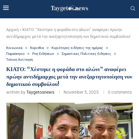
Αρχική
»
ΚΙΑΤΟ: “Χέστηκε η φοράδα στο αλώνι” αναφέρει πρώην
αντιδήμαρχος μετά την ανεξαρτητοποίηση νυν δημοτικού συμβούλου!
Κοινωνικα
Κορινθια
Κυριότερες ειδήσεις της ημέρας
Παρασκηνιο
Ροη Ειδήσεων
Σημαντικες Πολιτικες Ειδησεις
Τοπικη Αυτ/κηση
ΚΙΑΤΟ: “Χέστηκε η φοράδα στο αλώνι” αναφέρει
πρώην αντιδήμαρχος μετά την ανεξαρτητοποίηση νυν
δημοτικού συμβούλου!
written by
Taygetosnews
November 5, 2025
0 comments