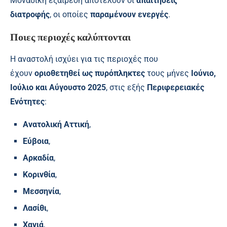
Μοναδική εξαίρεση αποτελούν οι
απαιτήσεις
διατροφής
, οι οποίες
παραμένουν ενεργές
.
Ποιες περιοχές καλύπτονται
Η αναστολή ισχύει για τις περιοχές που
έχουν
οριοθετηθεί ως πυρόπληκτες
τους μήνες
Ιούνιο,
Ιούλιο και Αύγουστο 2025
, στις εξής
Περιφερειακές
Ενότητες
:
Ανατολική Αττική
,
Εύβοια
,
Αρκαδία
,
Κορινθία
,
Μεσσηνία
,
Λασίθι
,
Χανιά
,