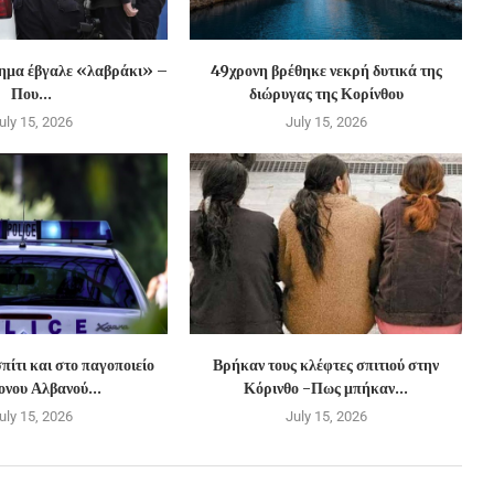
χημα έβγαλε «λαβράκι» –
49χρονη βρέθηκε νεκρή δυτικά της
Που...
διώρυγας της Κορίνθου
uly 15, 2026
July 15, 2026
πίτι και στο παγοποιείο
Βρήκαν τους κλέφτες σπιτιού στην
νου Αλβανού...
Κόρινθο -Πως μπήκαν...
uly 15, 2026
July 15, 2026