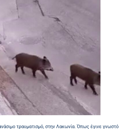
ανάσιμο τραυματισμό, στην Λακωνία. Όπως έγινε γνωστό