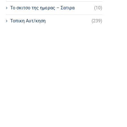
Το σκιτσο της ημερας – Σατιρα
(10)
Τοπικη Αυτ/κηση
(239)