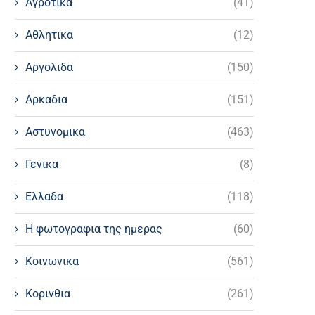
Αγροτικα
(41)
Αθλητικα
(12)
Αργολιδα
(150)
Αρκαδια
(151)
Αστυνομικα
(463)
Γενικα
(8)
Ελλαδα
(118)
Η φωτογραφια της ημερας
(60)
Κοινωνικα
(561)
Κορινθια
(261)