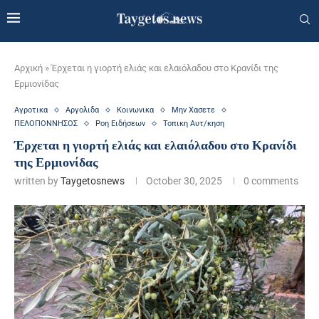
Αρχική
»
Έρχεται η γιορτή ελιάς και ελαιόλαδου στο Κρανίδι της
Ερμιονίδας
Αγροτικα
Αργολιδα
Κοινωνικα
Μην Χασετε
ΠΕΛΟΠΟΝΝΗΣΟΣ
Ροη Ειδήσεων
Τοπικη Αυτ/κηση
Έρχεται η γιορτή ελιάς και ελαιόλαδου στο Κρανίδι
της Ερμιονίδας
written by
Taygetosnews
October 30, 2025
0 comments