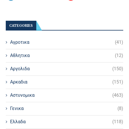
CATEGORIES
Αγροτικα
(41)
Αθλητικα
(12)
Αργολιδα
(150)
Αρκαδια
(151)
Αστυνομικα
(463)
Γενικα
(8)
Ελλαδα
(118)