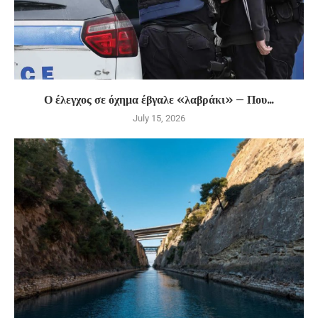
Ο έλεγχος σε όχημα έβγαλε «λαβράκι» – Που...
July 15, 2026