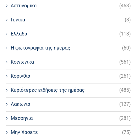
Αστυνομικα
(463)
Γενικα
(8)
Ελλαδα
(118)
Η φωτογραφια της ημερας
(60)
Κοινωνικα
(561)
Κορινθια
(261)
Κυριότερες ειδήσεις της ημέρας
(485)
Λακωνια
(127)
Μεσσηνια
(281)
Μην Χασετε
(75)