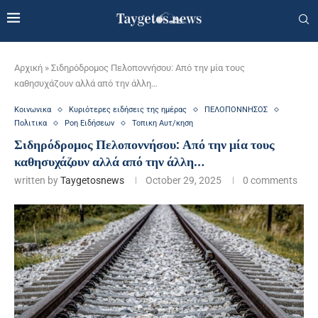
Αρχική
»
Σιδηρόδρομος Πελοποννήσου: Από την μία τους
καθησυχάζουν αλλά από την άλλη…
Κοινωνικα
Κυριότερες ειδήσεις της ημέρας
ΠΕΛΟΠΟΝΝΗΣΟΣ
Πολιτικα
Ροη Ειδήσεων
Τοπικη Αυτ/κηση
Σιδηρόδρομος Πελοποννήσου: Από την μία τους
καθησυχάζουν αλλά από την άλλη…
written by
Taygetosnews
October 29, 2025
0 comments