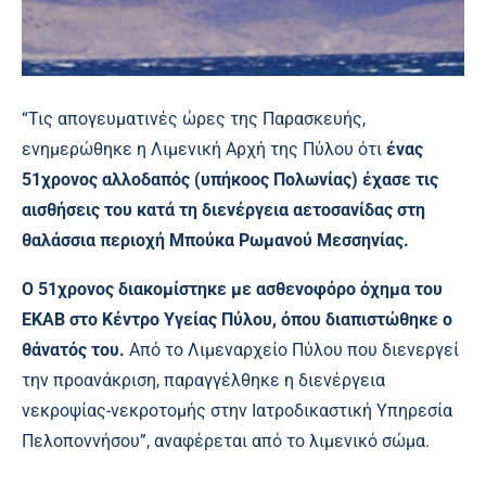
“Τις απογευματινές ώρες της Παρασκευής,
ενημερώθηκε η Λιμενική Αρχή της Πύλου ότι
ένας
51χρονος αλλοδαπός (υπήκοος Πολωνίας) έχασε τις
αισθήσεις του κατά τη διενέργεια αετοσανίδας στη
θαλάσσια περιοχή Μπούκα Ρωμανού Μεσσηνίας.
Ο 51χρονος διακομίστηκε με ασθενοφόρο όχημα του
ΕΚΑΒ στο Κέντρο Υγείας Πύλου, όπου διαπιστώθηκε ο
θάνατός του.
Από το Λιμεναρχείο Πύλου που διενεργεί
την προανάκριση, παραγγέλθηκε η διενέργεια
νεκροψίας-νεκροτομής στην Ιατροδικαστική Υπηρεσία
Πελοποννήσου”, αναφέρεται από το λιμενικό σώμα.