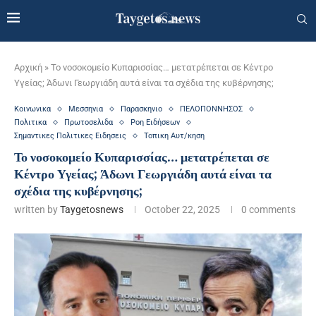
Αρχική
»
Το νοσοκομείο Κυπαρισσίας… μετατρέπεται σε Κέντρο
Υγείας; Άδωνι Γεωργιάδη αυτά είναι τα σχέδια της κυβέρνησης;
Κοινωνικα
Μεσσηνια
Παρασκηνιο
ΠΕΛΟΠΟΝΝΗΣΟΣ
Πολιτικα
Πρωτοσελιδα
Ροη Ειδήσεων
Σημαντικες Πολιτικες Ειδησεις
Τοπικη Αυτ/κηση
Το νοσοκομείο Κυπαρισσίας… μετατρέπεται σε
Κέντρο Υγείας; Άδωνι Γεωργιάδη αυτά είναι τα
σχέδια της κυβέρνησης;
written by
Taygetosnews
October 22, 2025
0 comments