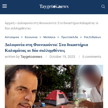
Αρχική
»
Δολοφονία στη Φοινικούντα: Στα δικαστήρια Καλαμάτας οι
δύο συλληφθέντες
Αστυνομικα
Κοινωνικα
Μεσσηνια
Πρωτοσελιδα
Ροη Ειδήσεων
Δολοφονία στη Φοινικούντα: Στα δικαστήρια
Καλαμάτας οι δύο συλληφθέντες
written by
Taygetosnews
October 19, 2025
0 comments