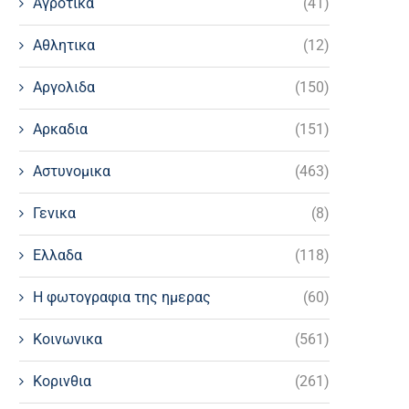
Αγροτικα
(41)
Αθλητικα
(12)
Αργολιδα
(150)
Αρκαδια
(151)
Αστυνομικα
(463)
Γενικα
(8)
Ελλαδα
(118)
Η φωτογραφια της ημερας
(60)
Κοινωνικα
(561)
Κορινθια
(261)