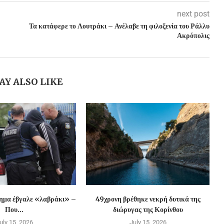
next post
Τα κατάφερε το Λουτράκι – Ανέλαβε τη φιλοξενία του Ράλλυ
Ακρόπολις
AY ALSO LIKE
χημα έβγαλε «λαβράκι» –
49χρονη βρέθηκε νεκρή δυτικά της
Που...
διώρυγας της Κορίνθου
uly 15, 2026
July 15, 2026