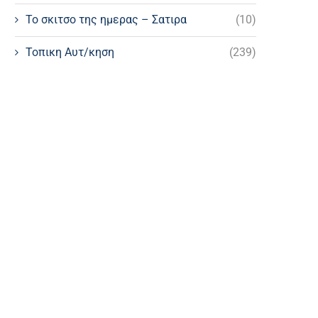
Το σκιτσο της ημερας – Σατιρα
(10)
Τοπικη Αυτ/κηση
(239)