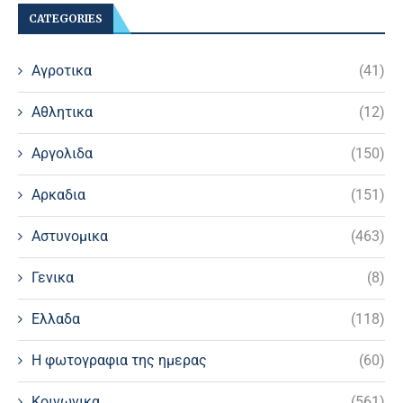
CATEGORIES
Αγροτικα
(41)
Αθλητικα
(12)
Αργολιδα
(150)
Αρκαδια
(151)
Αστυνομικα
(463)
Γενικα
(8)
Ελλαδα
(118)
Η φωτογραφια της ημερας
(60)
Κοινωνικα
(561)