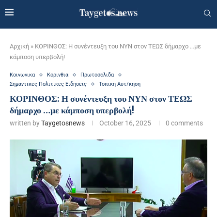
Αρχική
»
ΚΟΡΙΝΘΟΣ: Η συνέντευξη του ΝΥΝ στον ΤΕΩΣ δήμαρχο …με
κάμποση υπερβολή!
Κοινωνικα
Κορινθια
Πρωτοσελιδα
Σημαντικες Πολιτικες Ειδησεις
Τοπικη Αυτ/κηση
ΚΟΡΙΝΘΟΣ: Η συνέντευξη του ΝΥΝ στον ΤΕΩΣ
δήμαρχο …με κάμποση υπερβολή!
written by
Taygetosnews
October 16, 2025
0 comments