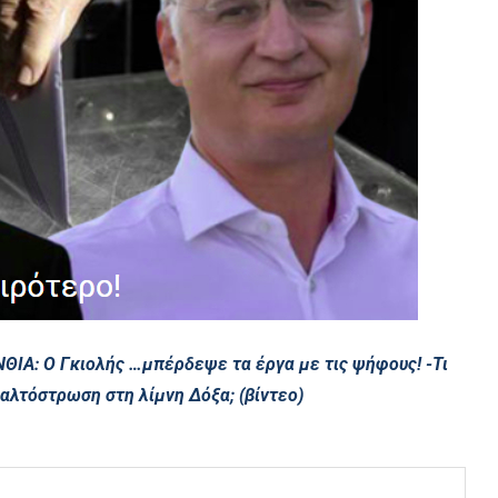
ΘΙΑ: Ο Γκιολής …μπέρδεψε τα έργα με τις ψήφους! -Τι
φαλτόστρωση στη λίμνη Δόξα; (βίντεο)