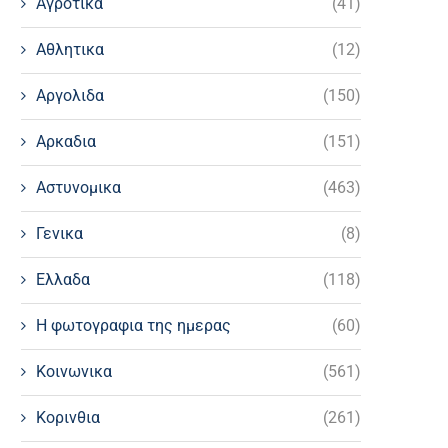
Αγροτικα
(41)
Αθλητικα
(12)
Αργολιδα
(150)
Αρκαδια
(151)
Αστυνομικα
(463)
Γενικα
(8)
Ελλαδα
(118)
Η φωτογραφια της ημερας
(60)
Κοινωνικα
(561)
Κορινθια
(261)