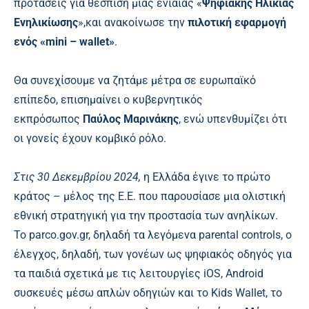
προτάσεις για θέσπιση μιας ενιαίας «
Ψηφιακής Ηλικίας
Ενηλικίωσης
»,και ανακοίνωσε την
πιλοτική εφαρμογή
ενός «mini – wallet»
.
Θα συνεχίσουμε να ζητάμε μέτρα σε ευρωπαϊκό
επίπεδο, επισημαίνει ο κυβερνητικός
εκπρόσωπος
Παύλος Μαρινάκης
, ενώ υπενθυμίζει ότι
οι γονείς έχουν κομβικό ρόλο.
Στις 30 Δεκεμβρίου 2024,
η Ελλάδα έγινε το πρώτο
κράτος – μέλος της Ε.Ε. που παρουσίασε μια ολιστική
εθνική στρατηγική για την προστασία των ανηλίκων.
Το parco.gov.gr, δηλαδή τα λεγόμενα parental controls, ο
έλεγχος, δηλαδή, των γονέων ως ψηφιακός οδηγός για
τα παιδιά σχετικά με τις λειτουργίες iOS, Android
συσκευές μέσω απλών οδηγιών και το Kids Wallet, το