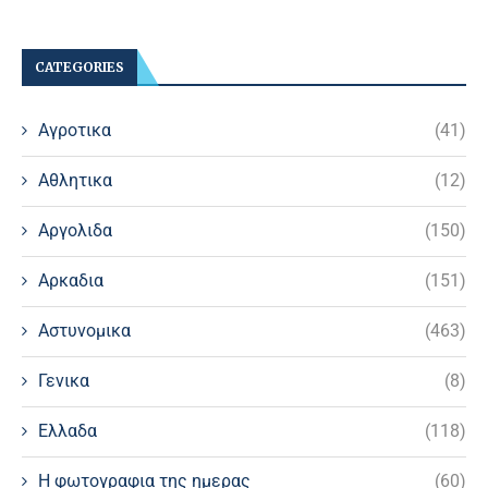
CATEGORIES
Αγροτικα
(41)
Αθλητικα
(12)
Αργολιδα
(150)
Αρκαδια
(151)
Αστυνομικα
(463)
Γενικα
(8)
Ελλαδα
(118)
Η φωτογραφια της ημερας
(60)