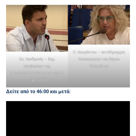
Π. Κουμάντου – αντιδήμαρχος
Οικονομικών του δήμου
Σπ. Χανδρινός – δημ.
Καλαμάτας
σύμβουλος της
ΠΕΛΟΠΟΝΝΗΣΟΣ ΜΕΤΑ του Β.
Τζαμουράνη
Δείτε από το 46:00 και μετά: